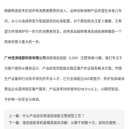
随着制造技术的进步和消费者教育的深入，这种创新保鲜产品有望在未来几年
内，从小众选择转变为家庭厨房的标准配置。对于那些既关注家人健康，又希
望为环境保护尽一份力的消费者而言，改用食品级鲜果液态硅胶保鲜膜是一个
简单却意义重大的一步。
广州佳泽硅胶科技有限公司
深耕液态硅胶（LSR）注塑领域15载，我们专注于
为客户提供从模具设计、产品研发到智能化稳定量产的全链条解决方案。凭借
生产设备和行业技术领先的专业人才，已为全球超过300家医疗、防护及高端消
费品企业提供稳定量产服务，产品良率持续保持在98.5%以上。以精密智造，
守护每一份安全与体验。
上一篇：
什么产品适合用液态硅胶注塑成型工艺 ？
下一篇：
液态硅胶耳机套模具成本详解：从数千到数十万，如何合理预算？