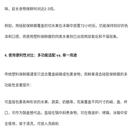
味，延长食物保鲜时间达2-3倍。
例如，用硅胶保鲜膜覆盖的切水果在冰箱中放置72小时后，仍能保持较好的色
泽和口感，而使用塑料保鲜膜的同类水果则已出现明显氧化和干燥现象。
4. 使用便利性对比：多功能适配 vs. 单一用途
传统塑料保鲜膜通常只适合覆盖碗碟或包裹食物，而鲜果液态硅胶保鲜膜的多
功能性显著提升：
可直接包裹各种形状的水果、蔬菜、奶酪等，
完美覆盖不同尺寸的碗、盘、杯
口，
可作为锅盖替代品，直接在锅中焖煮食物，
可在微波炉、烤箱、冰箱中安
全使用，
易于清洗，可放入洗碗机