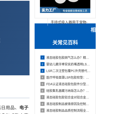
手持式吸入器用于宠物-
相
猫和狗吸入器垫片储雾
罐-硅胶面罩-广州佳泽
案
关常见百科
硅胶科技有限公司
液态硅胶包胶困气怎么办？精密模具真空排气系统设计全解析
1
婴幼儿磨牙棒安抚奶嘴透明LSR包胶 -如何杜绝披锋飞边，保障宝宝入口安全
2
LSR二次注塑包覆PC外壳替代传统粘接工艺：一体化成型方案-液态硅胶包胶代工厂
3
医疗呼吸面罩LSR包胶软垫：邵氏A 20°-40°硬度与抗撕裂强度如何平衡？
4
FDA认证液态硅胶包胶件分型线设计 | 如何让PL线避开产品接触面
5
硅胶集乳器藏污纳垢怎么办？液态硅胶包胶工艺如何实现无缝设计，告别清洁死角
6
液态硅胶包胶铝合金对铝合金有哪些要求？10年LSR模具工厂详解
7
液态硅胶制品披锋原因及控制方法｜10年LSR注塑模具工厂实战总结
8
活日用品、
电子
液态硅胶制品品质控制流程全解析：从来料到出货的ISO 13485质量管控体系
9