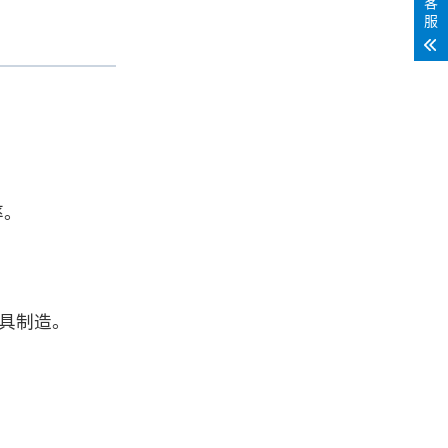
客
服
率。
模具制造。