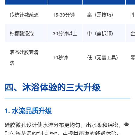
传统针戳疏通
15-30分钟
高（需技巧）
孔
柠檬酸浸泡
30分钟以上
中（需拆卸）
金
液态硅胶套清
10秒钟
低（无需工具）
洁
四、沐浴体验的三大升级
1. 水流品质升级
硅胶微孔设计使水流分布更均匀，出水柔和绵密，告
别传统花洒的"针刺感"，实现类雨淋的舒适体验。