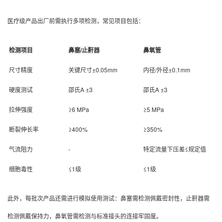
医疗级产品出厂前需执行多项检测，常见项目包括：
检测项目
鼻塞/止鼾器
鼻氧管
尺寸精度
关键尺寸±0.05mm
内径/外径±0.1mm
硬度测试
邵氏A ±3
邵氏A ±3
拉伸强度
≥6 MPa
≥5 MPa
断裂伸长率
≥400%
≥350%
气流阻力
-
特定流量下压差≤规定值
细胞毒性
≤1级
≤1级
此外，每批次产品还需进行模拟使用测试：鼻塞需检测佩戴密封性，止鼾器需
检测佩戴保持力，鼻氧管需检测与标准接头的连接牢固度。