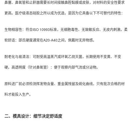
鼻塞、鼻氧管和止鼾器需要长时间接触鼻腔黏膜或皮肤，对材料的安全性要求
更高。医疗级液态硅胶之所以成为优选，是因为它具备以下不可替代的特性：
生物相容性：符合ISO 10993标准，无细胞毒性、无致敏反应、无皮内刺激。
柔
软舒适：邵氏硬度通常在A20-A40之间，佩戴时无异物感。
耐老化与易清洁：可耐受高温蒸汽或环氧乙烷灭菌，长期使用不变黄、不变
硬。
高透明度（针对鼻氧管）：便于观察内部气流或分泌物。
原料进厂前必须检测挥发物含量、重金属残留及硫化曲线，只有批次合格的材
料才能投入生产。
二、模具设计：细节决定舒适度