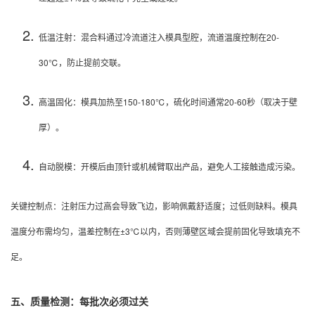
低温注射：混合料通过冷流道注入模具型腔，流道温度控制在20-
30℃，防止提前交联。
高温固化：模具加热至150-180℃，硫化时间通常20-60秒（取决于壁
厚）。
自动脱模：开模后由顶针或机械臂取出产品，避免人工接触造成污染。
关键控制点：
注射压力过高会导致飞边，影响佩戴舒适度；过低则缺料。
模具
温度分布需均匀，温差控制在±3℃以内，否则薄壁区域会提前固化导致填充不
足。
五、质量检测：每批次必须过关