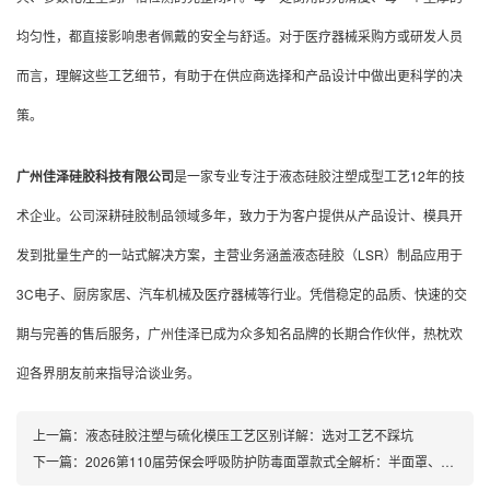
均匀性，都直接影响患者佩戴的安全与舒适。对于医疗器械采购方或研发人员
而言，理解这些工艺细节，有助于在供应商选择和产品设计中做出更科学的决
策。
广州佳泽硅胶科技有限公司
是一家专业专注于液态硅胶注塑成型工艺12年的技
术企业。公司深耕硅胶制品领域多年，致力于为客户提供从产品设计、模具开
发到批量生产的一站式解决方案，主营业务涵盖液态硅胶（LSR）制品应用于
3C电子、厨房家居、汽车机械及医疗器械等行业。凭借稳定的品质、快速的交
期与完善的售后服务，广州佳泽已成为众多知名品牌的长期合作伙伴，热枕欢
迎各界朋友前来指导洽谈业务。
上一篇：
液态硅胶注塑与硫化模压工艺区别详解：选对工艺不踩坑
下一篇：
2026第110届劳保会呼吸防护防毒面罩款式全解析：半面罩、全面罩、智能款怎么选？