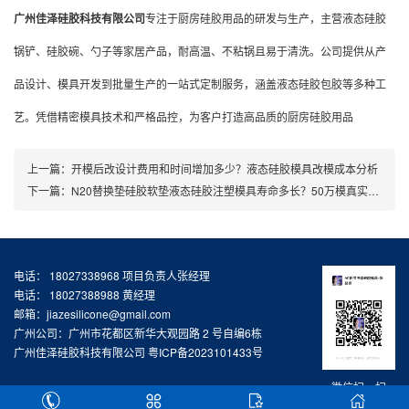
广州佳泽硅胶科技有限公司
专注于厨房硅胶用品的研发与生产，主营液态硅胶
锅铲、硅胶碗、勺子等家居产品，耐高温、不粘锅且易于清洗。公司提供从产
品设计、模具开发到批量生产的一站式定制服务，涵盖液态硅胶包胶等多种工
艺。凭借精密模具技术和严格品控，为客户打造高品质的厨房硅胶用品
上一篇：
开模后改设计费用和时间增加多少？液态硅胶模具改模成本分析
下一篇：
N20替换垫硅胶软垫液态硅胶注塑模具寿命多长？50万模真实数据
电话： 18027338968 项目负责人张经理
电话： 18027388988 黄经理
邮箱：jiazesilicone@gmail.com
广州公司：广州市花都区新华大观园路 2 号自编6栋
广州佳泽硅胶科技有限公司
粤ICP备2023101433号
微信扫一扫