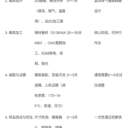
2. 模具设计
3D建模、模流分析
5～7天
复杂排气槽需精细
（填充、困气、温度
设计
场）、出2D加工图
3. 模具加工
钢材备料（S136/NA
25～35天
核心阶段，可并行
K80）、CNC粗精加
作业
工、EDM放电、线
割、抛光
4. 装配与试模
模架装配、安装冷流
2～3天
通常需要2～3次试
道嘴、上机试模（调
压调整
机参数：170~19
0℃、射速、压力）
5. 样品测试与优化
尺寸检测、硬度确
2～3天
一次性通过则更快
认、耐热性、回弹