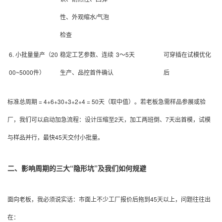
性、外观缩水/气泡
检查
6. 小批量量产（20
稳定工艺参数、连续
3～5天
可穿插在试模优化
00~5000件）
生产、品控首件确认
后
标准总周期 = 4+6+30+3+2+4 = 50天（取中值）。若老板急需样品参展或验
厂，我们可以启动加急流程：设计压缩至2天，加工两班倒、7天出首模，试模
与样品并行，最快45天交付小批量。
二、影响周期的三大“隐形坑”及我们如何规避
面向老板，我必须说实话：市面上不少工厂报价后拖到45天以上，问题往往出
在：