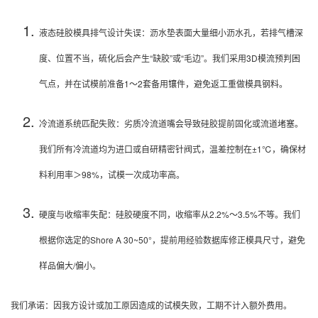
液态硅胶模具排气设计失误：沥水垫表面大量细小沥水孔，若排气槽深
度、位置不当，硫化后会产生“缺胶”或“毛边”。我们采用3D模流预判困
气点，并在试模前准备1～2套备用镶件，避免返工重做模具钢料。
冷流道系统匹配失败：劣质冷流道嘴会导致硅胶提前固化或流道堵塞。
我们所有冷流道均为进口或自研精密针阀式，温差控制在±1℃，确保材
料利用率＞98%，试模一次成功率高。
硬度与收缩率失配：硅胶硬度不同，收缩率从2.2%～3.5%不等。我们
根据你选定的Shore A 30~50°，提前用经验数据库修正模具尺寸，避免
样品偏大/偏小。
我们承诺：因我方设计或加工原因造成的试模失败，工期不计入额外费用。