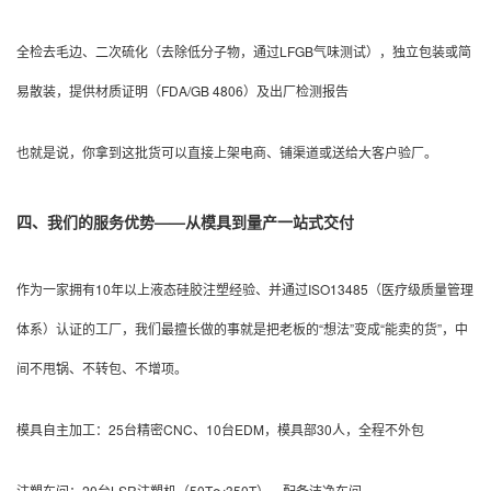
全检去毛边、二次硫化（去除低分子物，通过LFGB气味测试），
独立包装或简
易散装，
提供材质证明（FDA/GB 4806）及出厂检测报告
也就是说，你拿到这批货可以直接上架电商、铺渠道或送给大客户验厂。
四、我们的服务优势——从模具到量产一站式交付
作为一家拥有10年以上液态硅胶注塑经验、并通过ISO13485（医疗级质量管理
体系）认证的工厂，我们最擅长做的事就是把老板的“想法”变成“能卖的货”，中
间不甩锅、不转包、不增项。
模具自主加工：25台精密CNC、10台EDM，模具部30人，全程不外包
注塑车间：20台LSR注塑机（50T～350T），配备洁净车间