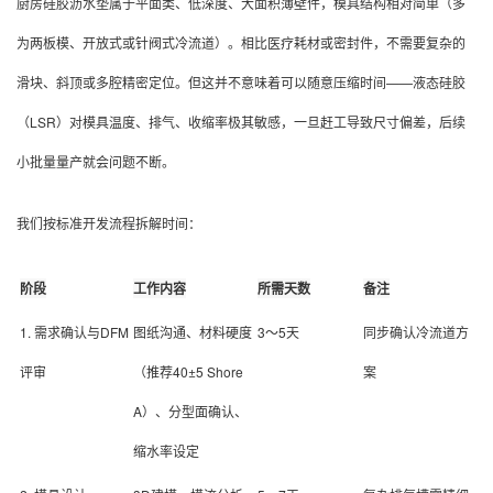
厨房硅胶沥水垫属于平面类、低深度、大面积薄壁件，模具结构相对简单（多
为两板模、开放式或针阀式冷流道）。相比医疗耗材或密封件，不需要复杂的
滑块、斜顶或多腔精密定位。但这并不意味着可以随意压缩时间——液态硅胶
（LSR）对模具温度、排气、收缩率极其敏感，一旦赶工导致尺寸偏差，后续
小批量量产就会问题不断。
我们按标准开发流程拆解时间：
阶段
工作内容
所需天数
备注
1. 需求确认与DFM
图纸沟通、材料硬度
3
～5
天
同步确认冷流道方
评审
（推荐40±5 Shore
案
A）、分型面确认、
缩水率设定